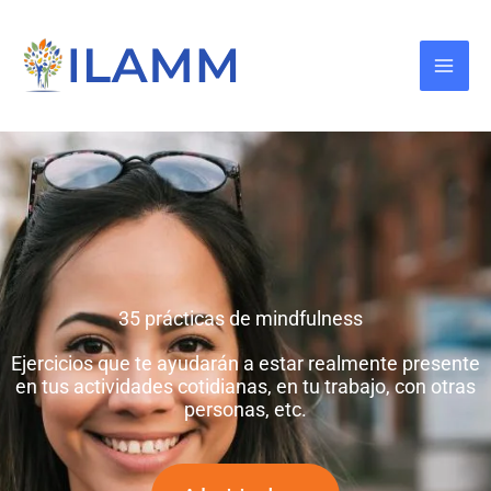
Ir
al
contenido
35 prácticas de mindfulness
Ejercicios que te ayudarán a estar realmente presente
en tus actividades cotidianas, en tu trabajo, con otras
personas, etc.